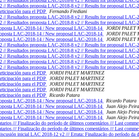
2 // Resultados proposta LAC-2018-8 v2 // Results for proposal LAC
2 // Resultados proposta LAC-2018-8 v2 // Results for proposal LAC
rticipación para el PDP
Fernando Frediani
2 // Resultados proposta LAC-2018-8 v2 // Results for proposal LAC
2 // Resultados proposta LAC-2018-8 v2 // Results for proposal LAC
roposta LAC-2018-14 / New proposal LAC-2018-14
JORDI PALET
roposta LAC-2018-14 / New proposal LAC-2018-14
JORDI PALET
roposta LAC-2018-14 / New proposal LAC-2018-14
JORDI PALET
2 // Resultados proposta LAC-2018-8 v2 // Results for proposal LAC
2 // Resultados proposta LAC-2018-8 v2 // Results for proposal LAC
2 // Resultados proposta LAC-2018-8 v2 // Results for proposal LAC
2 // Resultados proposta LAC-2018-8 v2 // Results for proposal LAC
2 // Resultados proposta LAC-2018-8 v2 // Results for proposal LAC
rticipación para el PDP
JORDI PALET MARTINEZ
rticipación para el PDP
JORDI PALET MARTINEZ
rticipación para el PDP
JORDI PALET MARTINEZ
rticipación para el PDP
JORDI PALET MARTINEZ
rticipación para el PDP
Ricardo Patara
roposta LAC-2018-14 / New proposal LAC-2018-14
Ricardo Patara
roposta LAC-2018-14 / New proposal LAC-2018-14
Juan Alejo Peir
roposta LAC-2018-14 / New proposal LAC-2018-14
Juan Alejo Peir
roposta LAC-2018-14 / New proposal LAC-2018-14
Juan Alejo Peir
rios /// Finalização do período de últimos comentários /// Last comme
rios /// Finalização do período de últimos comentários /// Last comme
cusión inicial LAC 2018-12 v2 /// Errata: Finalização do período da dis