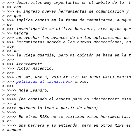
>
>
>
>
>
>
>
>
>
>
>
>
>
>
>
>
>
>
>
 >>> 
politicas at lacnic.net
>
>
>
>
>
>
>
>
>
>
>