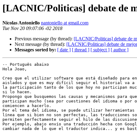
[LACNIC/Politicas] debate de m
Nicolas Antoniello
nantoniello at gmail.com
Tue Nov 20 09:07:06 -02 2018
Previous message (by thread):
[LACNIC/Politicas] debate de me
Next message (by thread):
[LACNIC/Politicas] debate de mejor
Messages sorted by:
[ date ]
[ thread ]
[ subject ]
[ author ]
-- Português abaixo

Hola Joao,

Creo que el utilizar software que está diseñado para en
aislados y que es muy difícil seguir el historial va a 
la participación tanto de los que hoy no participan muc
si lo hacen.

Propongo que busquemos las causas y mecanismos para que
participan mucho (sea por cuestiones del idioma o por o
comiencen a hacerlo.

Por el tema del idioma, se puede utilizar herramientas 
línea que si bien no son perfectas, las traducciones so
permiten perfectamente seguir el hilo de las discusione
Por ejemplo, abajo envío una traducción hecha con Googl
cambiar nada de lo que el traductor indica... y es bast