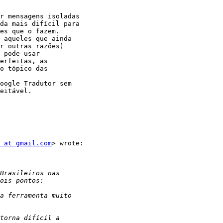
r mensagens isoladas

da mais difícil para

es que o fazem.

 aqueles que ainda

r outras razões)

 pode usar

erfeitas, as

o tópico das

oogle Tradutor sem

eitável.

 at gmail.com
> wrote:
