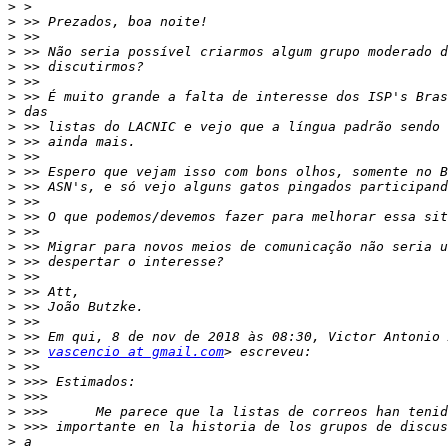
>
>
>
>
>
>
>
>
>
>
>
>
>
>
>
>
>
>
>
>
>
>
>
>
 >> 
vascencio at gmail.com
>
>
>
>
>
>