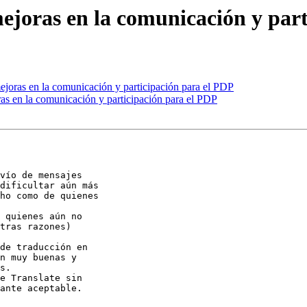
ejoras en la comunicación y part
joras en la comunicación y participación para el PDP
as en la comunicación y participación para el PDP
vío de mensajes

dificultar aún más

ho como de quienes

 quienes aún no

tras razones)

de traducción en

n muy buenas y

s.

e Translate sin

ante aceptable.
