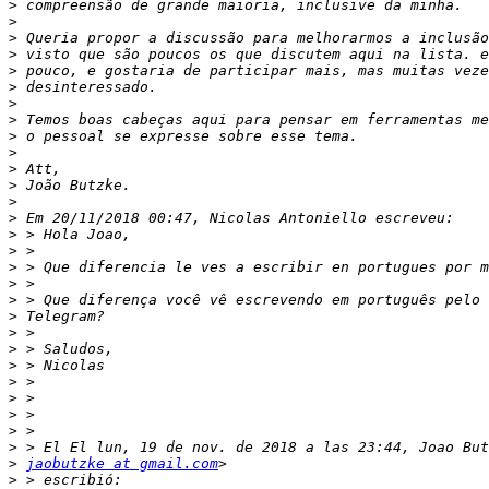
>
>
>
>
>
>
>
>
>
>
>
>
>
>
>
>
>
>
>
>
>
>
>
>
>
>
>
>
>
jaobutzke at gmail.com
>