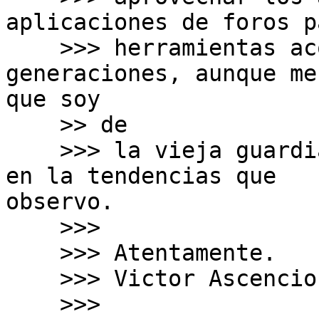
aplicaciones de foros p
    >>> herramientas acorde a las nuevas 
generaciones, aunque me
que soy

    >> de

    >>> la vieja guardia, pero mi opinión se basa 
en la tendencias que

observo.

    >>>

    >>> Atentamente.

    >>> Victor Ascencio,

    >>>
