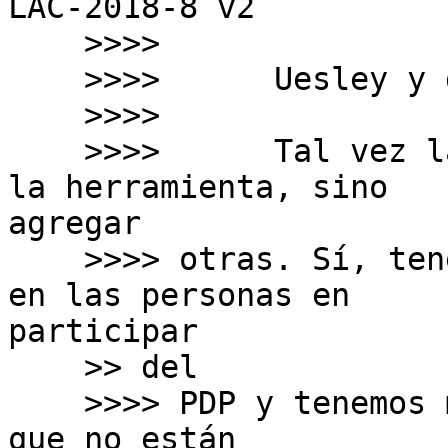
LAC-2018-8 v2

    >>>>

    >>>>      Uesley y demás,

    >>>>

    >>>>      Tal vez la sugerencia no sea cambiar 
la herramienta, sino

agregar

    >>>> otras. Sí, tenemos que crear el interés 
en las personas en

participar

    >> del

    >>>> PDP y tenemos muchas personas capacitadas 
que no están
