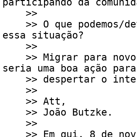
participando da comunida
    >>

    >> O que podemos/devemos fazer para melhorar 
essa situação?

    >>

    >> Migrar para novos meios de comunicação não 
seria uma boa ação para

    >> despertar o interesse?

    >>

    >> Att,

    >> João Butzke.

    >>

    >> Em qui, 8 de nov de 2018 às 08:30, Victor 