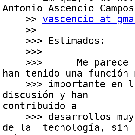
Antonio Ascencio Campos 
    >> 
vascencio at gma
    >>

    >>> Estimados:

    >>>

    >>>      Me parece que la listas de correos 
han tenido una función m
    >>> importante en la historia de los grupos de 
discusión y han

contribuido a

    >>> desarrollos muy importantes en el ambito 
de la  tecnología, sin
