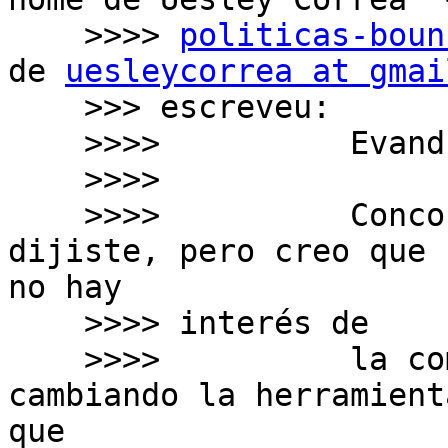
    >>>> 
politicas-boun
de 
uesleycorrea at gmai
    >>> escreveu:

    >>>>          Evandro,

    >>>>

    >>>>          Concordo en partes con lo que 
dijiste, pero creo que s
no hay

    >>>> interés de

    >>>>          la comunidad en el PDP, no será 
cambiando la herramienta
que
