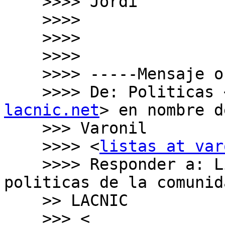
    >>>> Jordi

    >>>>

    >>>>

    >>>>

    >>>> ﻿-----Mensaje original-----

    >>>> De: Politicas
lacnic.net
> en nombre d
    >>> Varonil

    >>>> <
listas at var
    >>>> Responder a: Lista para discusion de 
politicas de la comunid
    >> LACNIC

    >>> <
