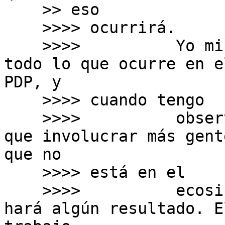
    >> eso

    >>>> ocurrirá.

    >>>>          Yo mismo sigo acá monitoreando 
todo lo que ocurre en el
PDP, y

    >>>> cuando tengo

    >>>>          observaciones lo hago. No creo 
que involucrar más gente
que no

    >>>> está en el

    >>>>          ecosistema de PDP por si solo 
hará algún resultado. El