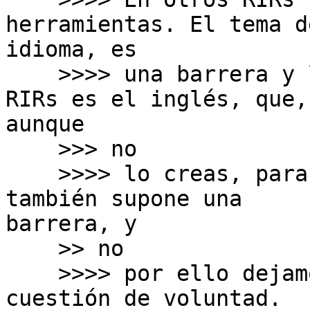
herramientas. El tema de
idioma, es

    >>>> una barrera y lo entiendo, pero en otros 
RIRs es el inglés, que,

aunque

    >>> no

    >>>> lo creas, para los que no somos nativos, 
también supone una

barrera, y

    >> no

    >>>> por ello dejamos de participar. Es una 
cuestión de voluntad.
