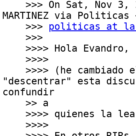
    >>> On Sat, Nov 3, 2018 at 7:25 PM JORDI PALET 
MARTINEZ via Politicas <
    >>> 
politicas at la
    >>>

    >>>> Hola Evandro,

    >>>>

    >>>> (he cambiado el asunto para no 
"descentrar" esta discu
confundir

    >> a

    >>>> quienes la lean a partir de ahora)

    >>>>

    >>>> En otros RIRs no se utilizan otras 