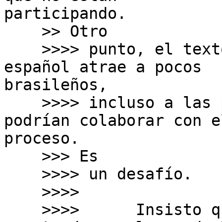
participando.

    >> Otro

    >>>> punto, el texto largo del debate en 
español atrae a pocos

brasileños,

    >>>> incluso a las personas que deberían/​​
podrían colaborar con el
proceso.

    >>> Es

    >>>> un desafío.

    >>>>

    >>>>      Insisto que he visto una caída 