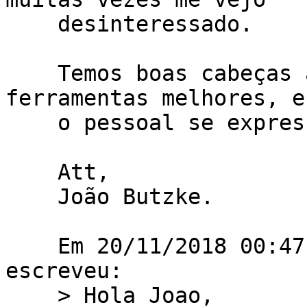
    desinteressado.

    Temos boas cabeças aqui para pensar em 
ferramentas melhores, e
    o pessoal se expresse sobre esse tema.

    Att,

    João Butzke.

    Em 20/11/2018 00:47, Nicolas Antoniello 
escreveu:

    > Hola Joao,
