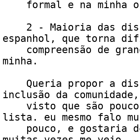
    formal e na minha opinião outdated.

    2 - Maioria das discussões se fazem em 
espanhol, que torna dif
    compreensão de grande maioria, inclusive da 
minha.

    Queria propor a discussão para melhorarmos a 
inclusão da comunidade,

    visto que são poucos os que discutem aqui na 
lista. eu mesmo falo mui
    pouco, e gostaria de participar mais, mas 
muitas vezes me vejo
