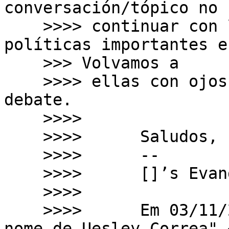
conversación/tópico no 
    >>>> continuar con los debates de las 
políticas importantes e
    >>> Volvamos a

    >>>> ellas con ojos en mejor la amplitud del 
debate.

    >>>>

    >>>>      Saludos,

    >>>>      --

    >>>>      []’s Evandro Varonil

    >>>>

    >>>>      ﻿Em 03/11/2018 15:45, "Politicas em 
nome de Uesley Correa" <