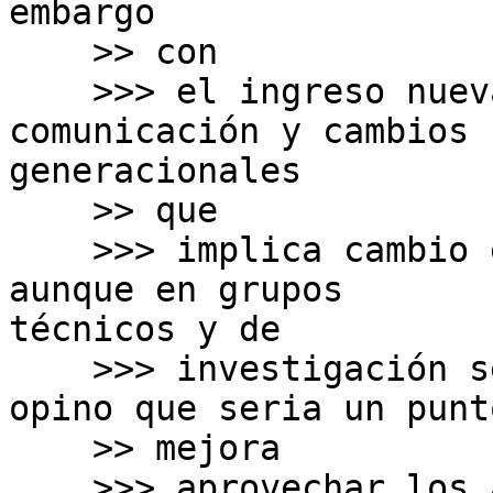
embargo

    >> con

    >>> el ingreso nuevas herramientas de 
comunicación y cambios

generacionales

    >> que

    >>> implica cambio en la forma de comunicarse, 
aunque en grupos

técnicos y de

    >>> investigación se utiliza bastante, creo 
opino que seria un punto
    >> mejora

    >>> aprovechar los avances de en las 