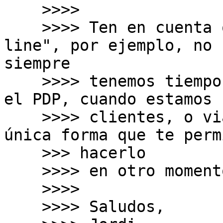
    >>>>

    >>>> Ten en cuenta que muchos trabajamos "off-
line", por ejemplo, no

siempre

    >>>> tenemos tiempo durante el día de atender 
el PDP, cuando estamos c
    >>>> clientes, o viajando, y el correo es la 
única forma que te permi
    >>> hacerlo

    >>>> en otro momento, sin perder el hilo.

    >>>>

    >>>> Saludos,
