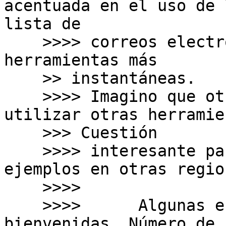
acentuada en el uso de l
lista de

    >>>> correos electrónicos en detrimento de las 
herramientas más

    >> instantáneas.

    >>>> Imagino que otros RIRs también deben 
utilizar otras herramie
    >>> Cuestión

    >>>> interesante para estudiar y cosechar 
ejemplos en otras region
    >>>>

    >>>>      Algunas estadísticas pueden ser 
bienvenidas. Número de 