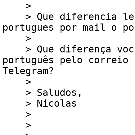
    >

    > Que diferencia le ves a escribir en 
portugues por mail o po
    >

    > Que diferença você vê escrevendo em 
português pelo correio 
Telegram?

    >

    > Saludos,

    > Nicolas

    >

    >
