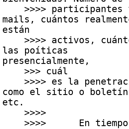
    >>>> participantes tenemos en esa lista de e-
mails, cuántos realmente
están

    >>>> activos, cuántos ha asistido y votado en 
las poíticas

presencialmente,

    >>> cuál

    >>>> es la penetración de otras herramientas 
como el sitio o boletín,
etc.

    >>>>

    >>>>      En tiempo, que esta 