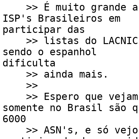
    >> É muito grande a falta de interesse dos 
ISP's Brasileiros em

participar das

    >> listas do LACNIC e vejo que a língua padrão 
sendo o espanhol

dificulta

    >> ainda mais.

    >>

    >> Espero que vejam isso com bons olhos, 
somente no Brasil são qu
6000

    >> ASN's, e só vejo alguns gatos pingados 