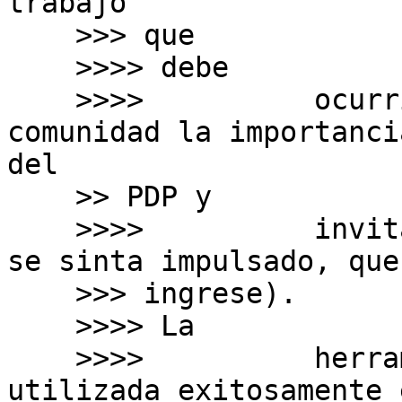
trabajo

    >>> que

    >>>> debe

    >>>>          ocurrir és el de informar a la 
comunidad la importancia
del

    >> PDP y

    >>>>          invitarlos a participar (y quien 
se sinta impulsado, que

    >>> ingrese).

    >>>> La

    >>>>          herramienta de correo és 
utilizada exitosamente 