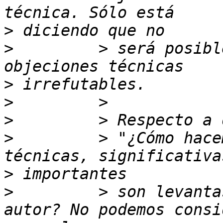
>
>
         > será posibl
>
>
>
>
         > "¿Cómo hace
>
>
         > son levanta