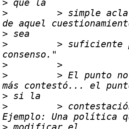
>
>
         > simple acla
>
>
         > suficiente 
>
>
         > El punto no
>
>
         > contestació
>