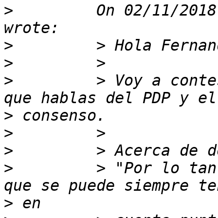
>
         On 02/11/2018
>
>
>
         > Voy a conte
>
>
>
>
         > "Por lo tan
>