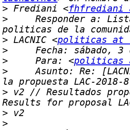
>
 Frediani <
fhfrediani 
>
     Responder a: List
>
 LACNIC <
politicas at 
>
>
     Para: <
politicas 
>
     Asunto: Re: [LACN
>
 v2 // Resultados prop
>
>