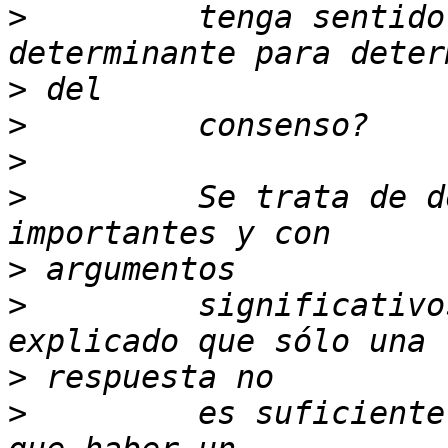
>
         tenga sentido
>
>
>
>
         Se trata de d
>
>
         significativo
>
>
         es suficiente