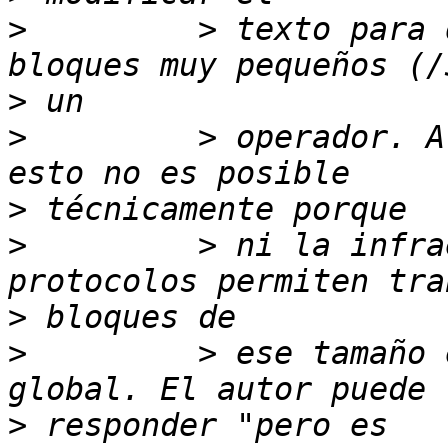
>
         > texto para 
>
>
         > operador. A
>
>
         > ni la infra
>
>
         > ese tamaño 
>