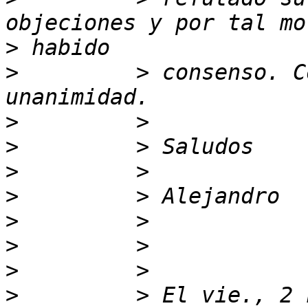
>
>
         > consenso. C
>
>
>
>
>
>
>
>
         > El vie., 2 