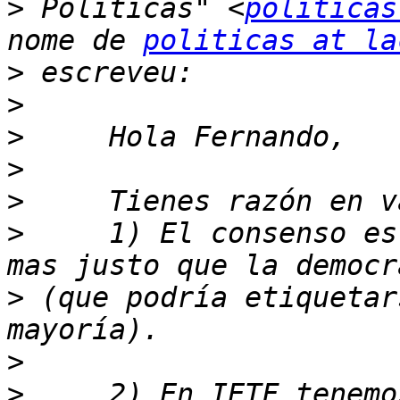
>
 Politicas" <
politicas
nome de 
politicas at la
>
>
>
>
>
>
     1) El consenso es
>
 (que podría etiquetar
>
>
     2) En IETF tenemo