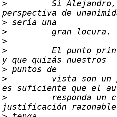
>
         Sí Alejandro,
>
>
>
>
         El punto prin
>
>
         vista son un 
>
         responda un c
>