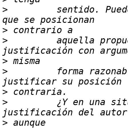
>
         sentido. Pued
>
>
         aquella propu
>
>
         forma razonab
>
>
         ¿Y en una sit
>