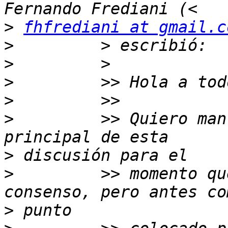
>
fhfrediani at gmail.c
>
>
>
>
>
         >> Quiero man
>
>
         >> momento qu
>