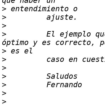
>
>
>
>
         El ejemplo qu
>
>
>
>
>
>
>