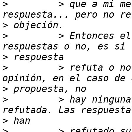
>
         > que a mi me
>
>
         > Entonces el
>
>
         > refuta o no
>
>
         > hay ninguna
>
>
         > refutado su