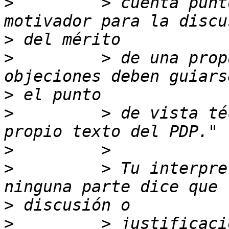
>
         > cuenta punt
>
>
         > de una prop
>
>
         > de vista té
>
>
         > Tu interpre
>
>
         > justificaci