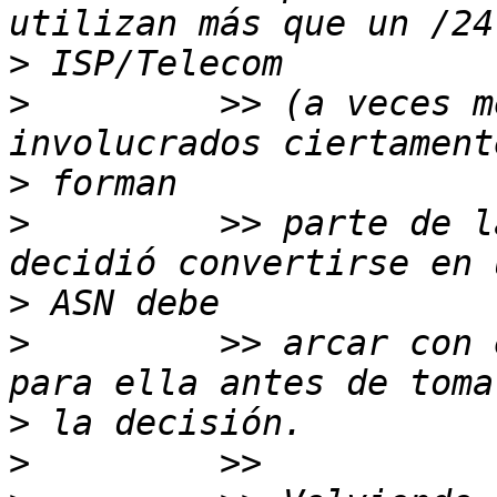
>
>
         >> (a veces m
>
>
         >> parte de l
>
>
         >> arcar con 
>
>