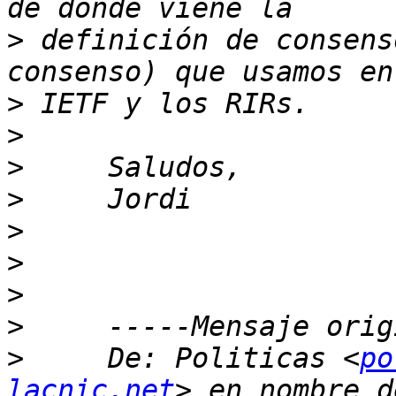
>
 definición de consens
>
>
>
>
>
>
>
>
>
     De: Politicas <
po
lacnic.net