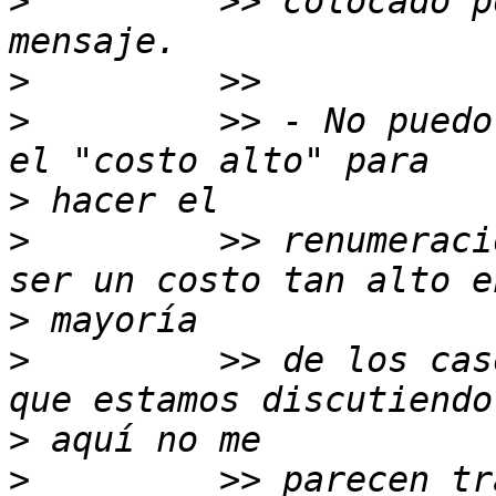
>
         >> colocado p
>
>
         >> - No puedo
>
>
         >> renumeraci
>
>
         >> de los cas
>
>
         >> parecen tr