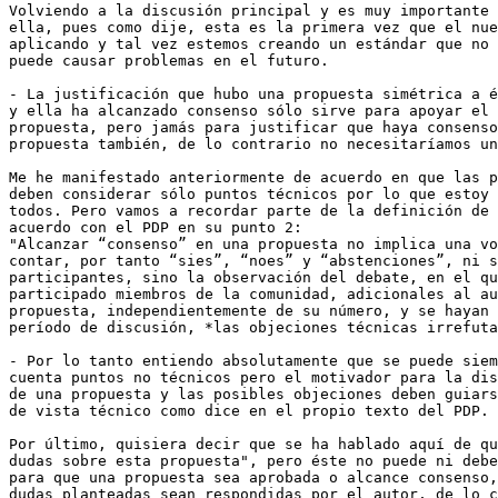
Volviendo a la discusión principal y es muy importante 
ella, pues como dije, esta es la primera vez que el nue
aplicando y tal vez estemos creando un estándar que no 
puede causar problemas en el futuro.

- La justificación que hubo una propuesta simétrica a é
y ella ha alcanzado consenso sólo sirve para apoyar el 
propuesta, pero jamás para justificar que haya consenso
propuesta también, de lo contrario no necesitaríamos un
Me he manifestado anteriormente de acuerdo en que las p
deben considerar sólo puntos técnicos por lo que estoy 
todos. Pero vamos a recordar parte de la definición de 
acuerdo con el PDP en su punto 2:

"Alcanzar “consenso” en una propuesta no implica una vo
contar, por tanto “sies”, “noes” y “abstenciones”, ni s
participantes, sino la observación del debate, en el qu
participado miembros de la comunidad, adicionales al au
propuesta, independientemente de su número, y se hayan 
período de discusión, *las objeciones técnicas irrefuta
- Por lo tanto entiendo absolutamente que se puede siem
cuenta puntos no técnicos pero el motivador para la dis
de una propuesta y las posibles objeciones deben guiars
de vista técnico como dice en el propio texto del PDP.

Por último, quisiera decir que se ha hablado aquí de qu
dudas sobre esta propuesta", pero éste no puede ni debe
para que una propuesta sea aprobada o alcance consenso,
dudas planteadas sean respondidas por el autor, de lo c