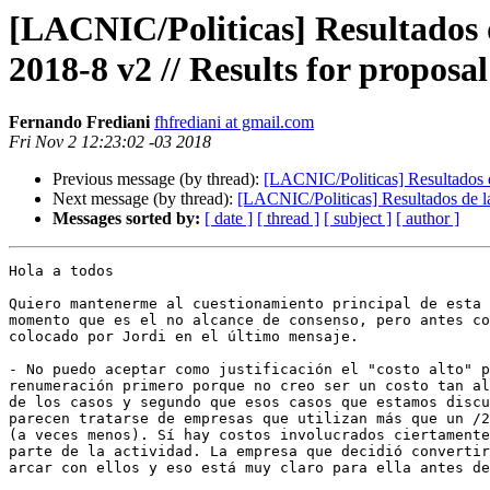
[LACNIC/Politicas] Resultados 
2018-8 v2 // Results for propos
Fernando Frediani
fhfrediani at gmail.com
Fri Nov 2 12:23:02 -03 2018
Previous message (by thread):
[LACNIC/Politicas] Resultados 
Next message (by thread):
[LACNIC/Politicas] Resultados de l
Messages sorted by:
[ date ]
[ thread ]
[ subject ]
[ author ]
Hola a todos

Quiero mantenerme al cuestionamiento principal de esta 
momento que es el no alcance de consenso, pero antes co
colocado por Jordi en el último mensaje.

- No puedo aceptar como justificación el "costo alto" p
renumeración primero porque no creo ser un costo tan al
de los casos y segundo que esos casos que estamos discu
parecen tratarse de empresas que utilizan más que un /2
(a veces menos). Sí hay costos involucrados ciertamente
parte de la actividad. La empresa que decidió convertir
arcar con ellos y eso está muy claro para ella antes de