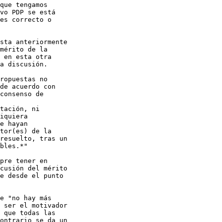
que tengamos 

vo PDP se está 

es correcto o 

sta anteriormente 

mérito de la 

 en esta otra 

a discusión.

ropuestas no 

de acuerdo con 

consenso de 

tación, ni 

iquiera 

e hayan 

tor(es) de la 

resuelto, tras un 

bles.*"

pre tener en 

cusión del mérito 

e desde el punto 

e "no hay más 

 ser el motivador 

 que todas las 

ontrario se da un 
