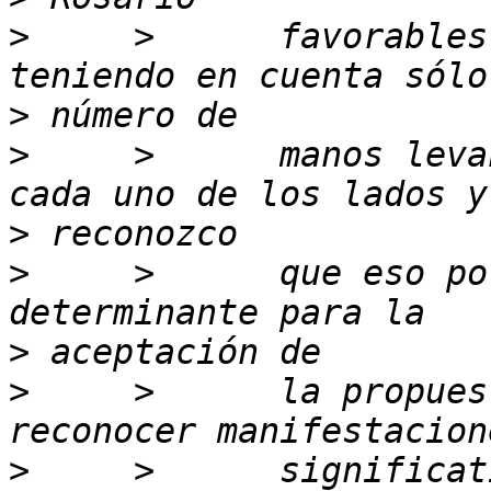
>
     >      favorables
>
>
     >      manos leva
>
>
     >      que eso po
>
>
     >      la propues
>