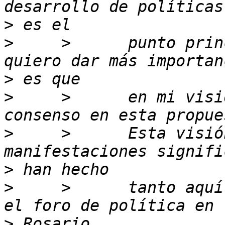
>
>
     >      punto prin
>
>
     >      en mi visi
>
     >      Esta visió
>
>
     >      tanto aquí
>