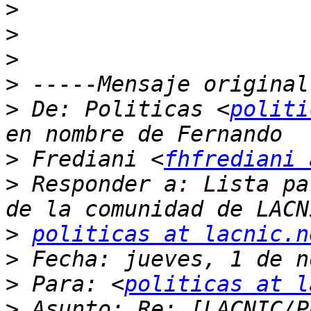
>
>
>
>
>
 De: Politicas <
politi
>
 Frediani <
fhfrediani 
>
 Responder a: Lista pa
>
politicas at lacnic.n
>
>
 Para: <
politicas at l
>
 Asunto: Re: [LACNIC/P