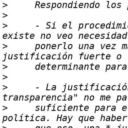
>
>
>
     - Si el procedimi
>
     ponerlo una vez m
>
>
>
     - La justificació
>
     suficiente para e