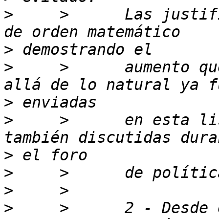
>
     >      Las justif
>
>
     >      aumento qu
>
>
     >      en esta li
>
>
>
>
     >      2 - Desde 