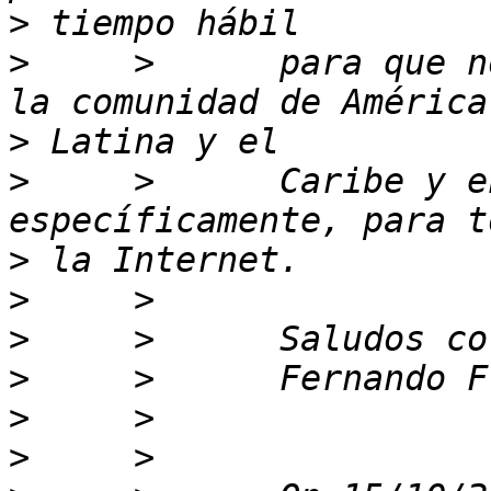
>
>
     >      para que n
>
>
     >      Caribe y e
>
>
>
>
>
>