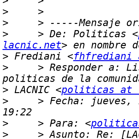
>
>
>
>
     > De: Politicas <
lacnic.net
>
 Frediani <
fhfrediani 
>
     > Responder a: Li
>
 LACNIC <
politicas at 
>
     > Fecha: jueves, 
>
     > Para: <
politica
>
     > Asunto: Re: [LA