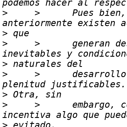
>
     >      Pues bien,
>
>
     >      generan de
>
>
     >      desarrollo
>
>
     >      embargo, c
>