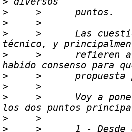
>
>
>
>
     >      Las cuesti
>
     >      refieren a
>
>
>
     >      Voy a pone
>
>
     >      1 - Desde 