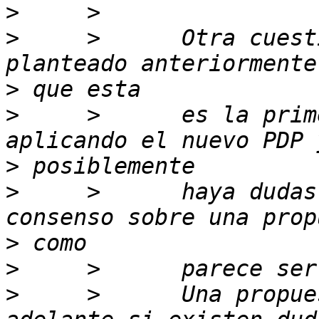
>
>
     >      Otra cuest
>
>
     >      es la prim
>
>
     >      haya dudas
>
>
>
     >      Una propue