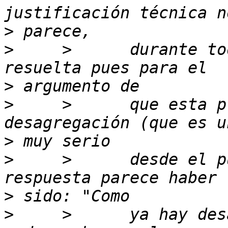
>
>
     >      durante to
>
>
     >      que esta p
>
>
     >      desde el p
>
>
     >      ya hay des