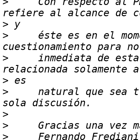
>
     Con respecto al P
>
>
     éste es en el mom
>
     inmediata de esta
>
>
     natural que sea t
>
>
>