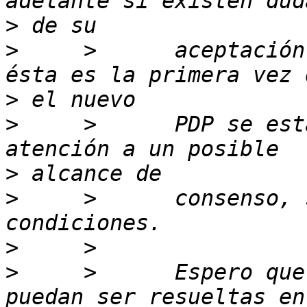
>
>
     >      aceptación
>
>
     >      PDP se est
>
>
     >      consenso, 
>
>
     >      Espero que