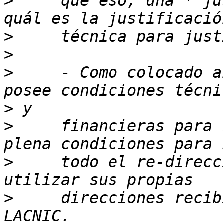
>
     que eso, una * ju
>
>
>
     - Como colocado a
>
>
     financieras para 
>
     todo el re-direcc
>
     direcciones recib