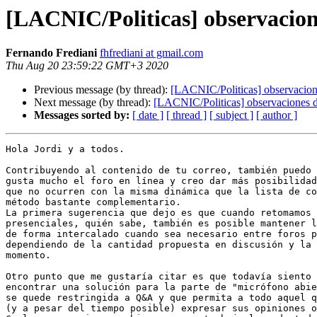
[LACNIC/Politicas] observacione
Fernando Frediani
fhfrediani at gmail.com
Thu Aug 20 23:59:22 GMT+3 2020
Previous message (by thread):
[LACNIC/Politicas] observacione
Next message (by thread):
[LACNIC/Politicas] observaciones de
Messages sorted by:
[ date ]
[ thread ]
[ subject ]
[ author ]
Hola Jordi y a todos.

Contribuyendo al contenido de tu correo, también puedo 
gusta mucho el foro en línea y creo dar más posibilidad
que no ocurren con la misma dinámica que la lista de co
método bastante complementario.

La primera sugerencia que dejo es que cuando retomamos 
presenciales, quién sabe, también es posible mantener l
de forma intercalado cuando sea necesario entre foros p
dependiendo de la cantidad propuesta en discusión y la 
momento.

Otro punto que me gustaría citar es que todavía siento 
encontrar una solución para la parte de "micrófono abie
se quede restringida a Q&A y que permita a todo aquel q
(y a pesar del tiempo posible) expresar sus opiniones o