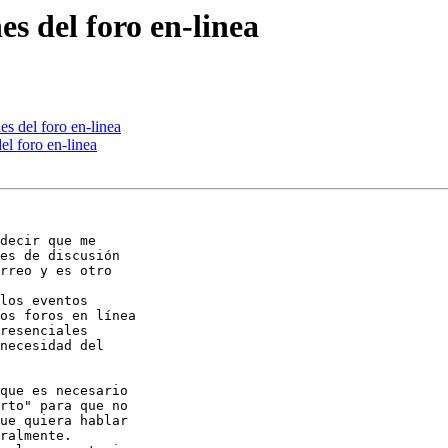
s del foro en-linea
s del foro en-linea
l foro en-linea
decir que me 

es de discusión 

rreo y es otro 

los eventos 

os foros en línea 

resenciales 

necesidad del 

que es necesario 

rto" para que no 

ue quiera hablar 

ralmente.
