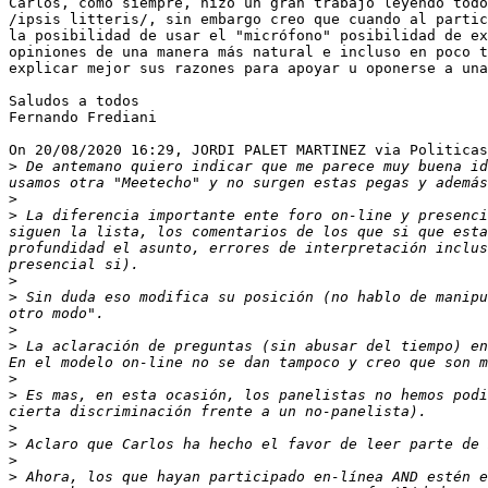
Carlos, como siempre, hizo un gran trabajo leyendo todo
/ipsis litteris/, sin embargo creo que cuando al partic
la posibilidad de usar el "micrófono" posibilidad de ex
opiniones de una manera más natural e incluso en poco t
explicar mejor sus razones para apoyar u oponerse a una
Saludos a todos

Fernando Frediani

On 20/08/2020 16:29, JORDI PALET MARTINEZ via Politicas
>
 De antemano quiero indicar que me parece muy buena id
>
>
 ﻿La diferencia importante ente foro on-line y presenc
siguen la lista, los comentarios de los que si que esta
profundidad el asunto, errores de interpretación inclus
>
>
 Sin duda eso modifica su posición (no hablo de manipu
>
>
 La aclaración de preguntas (sin abusar del tiempo) en
>
>
 Es mas, en esta ocasión, los panelistas no hemos podi
>
>
>
>
 Ahora, los que hayan participado en-línea AND estén e