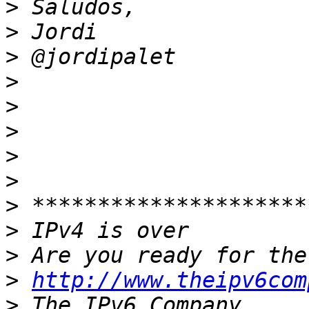
>
>
>
>
>
>
>
>
>
>
>
>
http://www.theipv6com
>