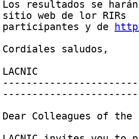
Los resultados se harán
sitio web de lor RIRs 

participantes y de 
http
Cordiales saludos,

LACNIC

-----------------------
-----------------------

Dear Colleagues of the 
LACNIC invites you to p