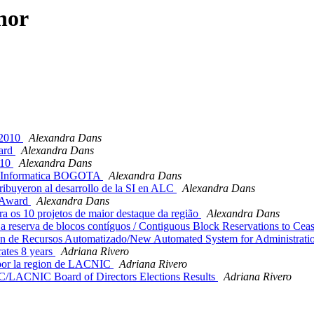
hor
 2010
Alexandra Dans
ard
Alexandra Dans
010
Alexandra Dans
ad Informatica BOGOTA
Alexandra Dans
buyeron al desarrollo de la SI en ALC
Alexandra Dans
 Award
Alexandra Dans
s 10 projetos de maior destaque da região
Alexandra Dans
 reserva de blocos contíguos / Contiguous Block Reservations to Cea
de Recursos Automatizado/New Automated System for Administrati
tes 8 years
Adriana Rivero
por la region de LACNIC
Adriana Rivero
/LACNIC Board of Directors Elections Results
Adriana Rivero