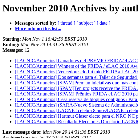
November 2010 Archives by aut
Messages sorted by:
[ thread ]
[ subject ]
[ date ]
More info on this list...
Starting:
Mon Nov 1 16:42:50 BRST 2010
Ending:
Mon Nov 29 14:31:36 BRST 2010
Messages:
12
[LACNIC/Anuncios] Ganadores del PREMIO FRIDA/eLAC
[LACNIC/Anuncios] Winners of the FRIDA / eLAC 2010 Aw
[LACNIC/Anuncios] Vencedores do Prêmio FRIDA/eLAC 2
[LACNIC/Anuncios] Dos semanas para el Taller de Segurid
[LACNIC/Anuncios] [SPAM]Premian iniciativas que más contri
[LACNIC/Anuncios] [SPAM]Ten projects receive the FRIDA
[LACNIC/Anuncios] [SPAM] Prêmios FRIDA eLAC 2010 para o
[LACNIC/Anuncios] Cesa reserva de bloques contiguos / Para a
[LACNIC/Anuncios] (SARA/Nuevo Sistema de Administración 
[LACNIC/Anuncios] LACNIC celebra 8 años/LACNIC celebra
[LACNIC/Anuncios] Hartmut Glaser electo para el NRO NC 
[LACNIC/Anuncios] Resultado Elecciones Directorio LACNIC
Last message date:
Mon Nov 29 14:31:36 BRST 2010
Archived on:
Fri Jul 28 10:53:00 BRT 2017