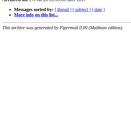
Messages sorted by:
[ thread ]
[ subject ]
[ date ]
More info on this list...
This archive was generated by Pipermail 0.09 (Mailman edition).