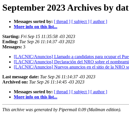
September 2023 Archives by dat
Messages sorted by:
[ thread ]
[ subject ]
[ author ]
More info on this list...
Starting:
Fri Sep 15 11:35:58 -03 2023
Ending:
Tue Sep 26 11:14:37 -03 2023
Messages:
3
[LACNIC/Anuncios] Llamado a candidatos para ocupar el Pues
[LACNIC/Anuncios] Declaración del NRO sobre el nombramie
[LACNIC/Anuncios] Nuevos anuncios en el sitio de la NRO so
Last message date:
Tue Sep 26 11:14:37 -03 2023
Archived on:
Tue Sep 26 11:14:45 -03 2023
Messages sorted by:
[ thread ]
[ subject ]
[ author ]
More info on this list...
This archive was generated by Pipermail 0.09 (Mailman edition).