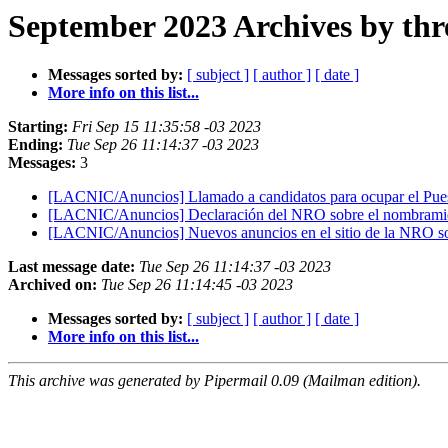
September 2023 Archives by thr
Messages sorted by:
[ subject ]
[ author ]
[ date ]
More info on this list...
Starting:
Fri Sep 15 11:35:58 -03 2023
Ending:
Tue Sep 26 11:14:37 -03 2023
Messages:
3
[LACNIC/Anuncios] Llamado a candidatos para ocupar el Pues
[LACNIC/Anuncios] Declaración del NRO sobre el nombramie
[LACNIC/Anuncios] Nuevos anuncios en el sitio de la NRO so
Last message date:
Tue Sep 26 11:14:37 -03 2023
Archived on:
Tue Sep 26 11:14:45 -03 2023
Messages sorted by:
[ subject ]
[ author ]
[ date ]
More info on this list...
This archive was generated by Pipermail 0.09 (Mailman edition).