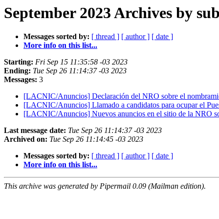
September 2023 Archives by sub
Messages sorted by:
[ thread ]
[ author ]
[ date ]
More info on this list...
Starting:
Fri Sep 15 11:35:58 -03 2023
Ending:
Tue Sep 26 11:14:37 -03 2023
Messages:
3
[LACNIC/Anuncios] Declaración del NRO sobre el nombramie
[LACNIC/Anuncios] Llamado a candidatos para ocupar el Pues
[LACNIC/Anuncios] Nuevos anuncios en el sitio de la NRO so
Last message date:
Tue Sep 26 11:14:37 -03 2023
Archived on:
Tue Sep 26 11:14:45 -03 2023
Messages sorted by:
[ thread ]
[ author ]
[ date ]
More info on this list...
This archive was generated by Pipermail 0.09 (Mailman edition).