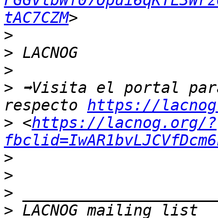
FGGVlbWf07Opui6qKTL3Wrz
tAC7CZM
>
>
>
>
 ➡Visita el portal par
respecto 
https://lacnog
>
 <
https://lacnog.org/?
fbclid=IwAR1bvLJCVfDcm6
>
>
>
>