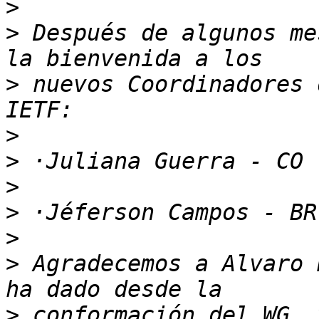
>
>
 Después de algunos me
>
 nuevos Coordinadores 
>
>
>
>
>
>
 Agradecemos a Alvaro 
>
 conformación del WG, 