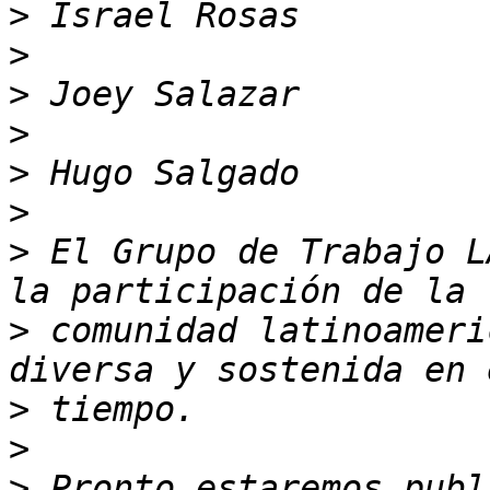
>
>
>
>
>
>
>
 El Grupo de Trabajo L
>
 comunidad latinoameri
>
>
>
 Pronto estaremos publ