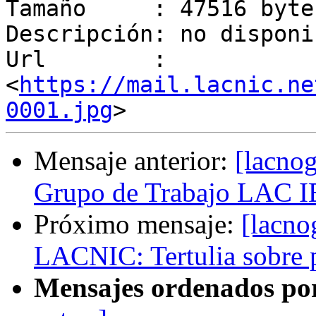
Tamaño     : 47516 bytes
Descripción: no disponib
Url        : 
<
https://mail.lacnic.ne
0001.jpg
Mensaje anterior:
[lacno
Grupo de Trabajo LAC 
Próximo mensaje:
[lacno
LACNIC: Tertulia sobre 
Mensajes ordenados po