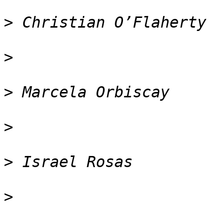
>
>
>
>
>
>