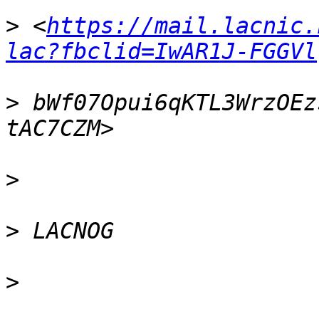
>
 <
https://mail.lacnic.
lac?fbclid=IwAR1J-FGGVl
>
 bWf07Opui6qKTL3WrzOEz
>
>
>