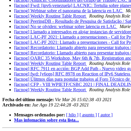
[lacnog] Anuncio: Coordinadores del Grupo de Trabajo LAC
[lacnog] Fwd: [ipv6-venezuela] LACNIC: Tertulia sobre plane
[lacnog] Webinar sobre el panorama de la latencia en LAC
Ma
[lacnog] Weekly Routing Table Report
Routing Analysis Role
[lacnog] PeeringDB - Resultado de Pesquisa de Satisfação / Sa
[lacnog] No se olviden: webinar sobre latencia en LAC
Marie
[lacnog] Llamado a interesados en alojar instancias de servido
[lacnog] LAC-PF 2021: Llamado a presentaciones - Call for Pr
[lacnog] LAC-PF 2021: Llamado a presentaciones - Call for Pr
[lacnog] Recordatorio: Llamado abierto para presentar trabaj
[lacnog] Recordatorio: Llamado abierto para presentar trabaj
[lacnog] OARC 35 Workshop, May 6th & 7th, Registration and
[lacnog] Weekly Routing Table Report
Routing Analysis Role
[lacnog] RFC 7911 en acción: BGP Add Path - Nuevo video gu
[lacnog] fwd: [v6ops] RFC 8978 on Reaction of IPv6 Statele
[lacnog] Úlitmos días para postular trabajos al Foro Técnico
[lacnog] CFP - VIII WPIETF/CSBC 2021 | FINAL DEADLIN
[lacnog] Weekly Routing Table Report
Routing Analysis Role
Fecha del último mensaje:
Vie Mar 26 15:02:38 -03 2021
Archivado en:
Jue Ago 19 22:44:28 -03 2021
Mensages ordenados por:
[ hilo ]
[ asunto ]
[ autor ]
Mas infomación sobre esta lista...