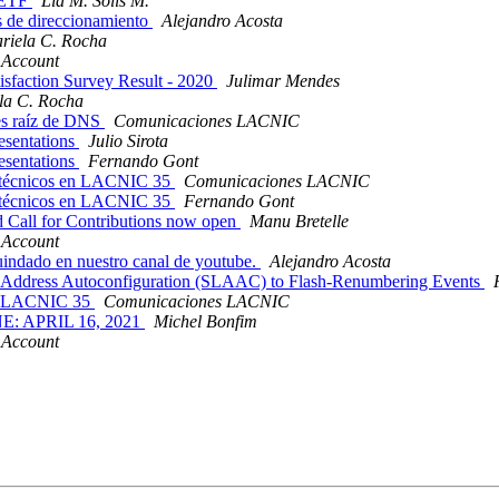
 IETF
Lia M. Solis M.
s de direccionamiento
Alejandro Acosta
riela C. Rocha
 Account
tisfaction Survey Result - 2020
Julimar Mendes
la C. Rocha
res raíz de DNS
Comunicaciones LACNIC
esentations
Julio Sirota
esentations
Fernando Gont
os técnicos en LACNIC 35
Comunicaciones LACNIC
os técnicos en LACNIC 35
Fernando Gont
 Call for Contributions now open
Manu Bretelle
 Account
indado en nuestro canal de youtube.
Alejandro Acosta
ss Address Autoconfiguration (SLAAC) to Flash-Renumbering Events
 de LACNIC 35
Comunicaciones LACNIC
E: APRIL 16, 2021
Michel Bonfim
 Account