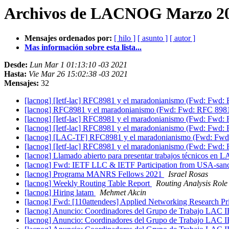
Archivos de LACNOG Marzo 20
Mensajes ordenados por:
[ hilo ]
[ asunto ]
[ autor ]
Mas información sobre esta lista...
Desde:
Lun Mar 1 01:13:10 -03 2021
Hasta:
Vie Mar 26 15:02:38 -03 2021
Mensajes:
32
[lacnog] [Ietf-lac] RFC8981 y el maradonianismo (Fwd: Fwd: 
[lacnog] RFC8981 y el maradonianismo (Fwd: Fwd: RFC 8981 o
[lacnog] [Ietf-lac] RFC8981 y el maradonianismo (Fwd: Fwd: 
[lacnog] [Ietf-lac] RFC8981 y el maradonianismo (Fwd: Fwd: 
[lacnog] [LAC-TF] RFC8981 y el maradonianismo (Fwd: Fwd: 
[lacnog] [Ietf-lac] RFC8981 y el maradonianismo (Fwd: Fwd: 
[lacnog] Llamado abierto para presentar trabajos técnicos e
[lacnog] Fwd: IETF LLC & IETF Participation from USA-sanc
[lacnog] Programa MANRS Fellows 2021
Israel Rosas
[lacnog] Weekly Routing Table Report
Routing Analysis Role
[lacnog] Hiring latam
Mehmet Akcin
[lacnog] Fwd: [110attendees] Applied Networking Research Pri
[lacnog] Anuncio: Coordinadores del Grupo de Trabajo LAC
[lacnog] Anuncio: Coordinadores del Grupo de Trabajo LAC