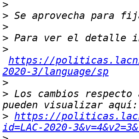
>
>
>
>
>
https://politicas.lacn
2020-3/language/sp
>
>
 Los cambios respecto 
>
https://politicas.lac
id=LAC-2020-3&v=4&v2=3&
>