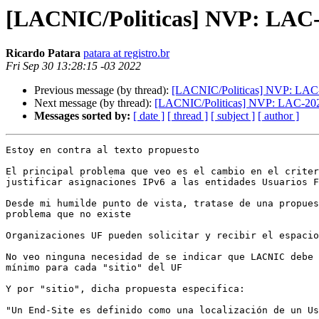
[LACNIC/Politicas] NVP: LAC-20
Ricardo Patara
patara at registro.br
Fri Sep 30 13:28:15 -03 2022
Previous message (by thread):
[LACNIC/Politicas] NVP: LAC-2
Next message (by thread):
[LACNIC/Politicas] NVP: LAC-2021-
Messages sorted by:
[ date ]
[ thread ]
[ subject ]
[ author ]
Estoy en contra al texto propuesto

El principal problema que veo es el cambio en el criter
justificar asignaciones IPv6 a las entidades Usuarios F
Desde mi humilde punto de vista, tratase de una propues
problema que no existe

Organizaciones UF pueden solicitar y recibir el espacio
No veo ninguna necesidad de se indicar que LACNIC debe 
mínimo para cada "sitio" del UF

Y por "sitio", dicha propuesta especifica:

"Un End-Site es definido como una localización de un Us