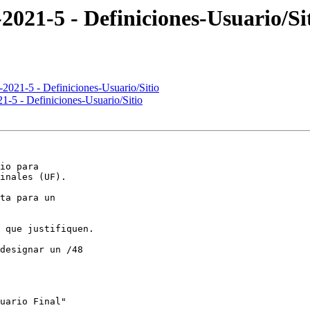
21-5 - Definiciones-Usuario/Si
021-5 - Definiciones-Usuario/Sitio
5 - Definiciones-Usuario/Sitio
io para 

inales (UF).

ta para un 

 que justifiquen.

designar un /48 

uario Final"
