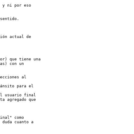
 y ni por eso 

sentido.

ión actual de 

or) que tiene una 

as) con un 

ecciones al 

ánsito para el 

l usuario final

ta agregado que 

inal" como 

 duda cuanto a 
