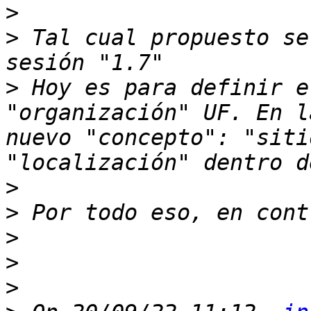
>
>
 Tal cual propuesto se
>
 Hoy es para definir e
"organización" UF. En l
nuevo "concepto": "siti
>
>
>
>
>