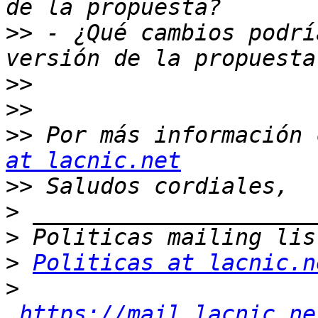
>>
 - ¿Qué cambios podrí
>>
>>
>>
 Por más información 
at lacnic.net
>>
>
>
>
Politicas at lacnic.n
>
https://mail.lacnic.ne