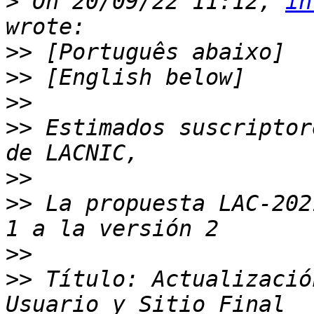
>
 On 20/09/22 11:12, 
in
>>
>>
>>
>>
 Estimados suscriptor
>>
>>
 La propuesta LAC-202
>>
>>
 Título: Actualizació