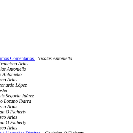
ltimos Comentarios
Nicolas Antoniello
rancisco Arias
las Antoniello
s Antoniello
sco Arias
eonardo López
ster
uis Segovia Juárez
o Lozano Ibarra
sco Arias
ian O'Flaherty
sco Arias
ian O'Flaherty
sco Arias