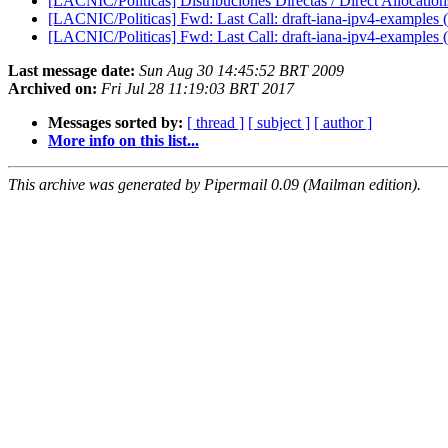
[LACNIC/Politicas] Distribuciones Directas / Direct Allocation
[LACNIC/Politicas] Fwd: Last Call: draft-iana-ipv4-examples
[LACNIC/Politicas] Fwd: Last Call: draft-iana-ipv4-examples
Last message date:
Sun Aug 30 14:45:52 BRT 2009
Archived on:
Fri Jul 28 11:19:03 BRT 2017
Messages sorted by:
[ thread ]
[ subject ]
[ author ]
More info on this list...
This archive was generated by Pipermail 0.09 (Mailman edition).