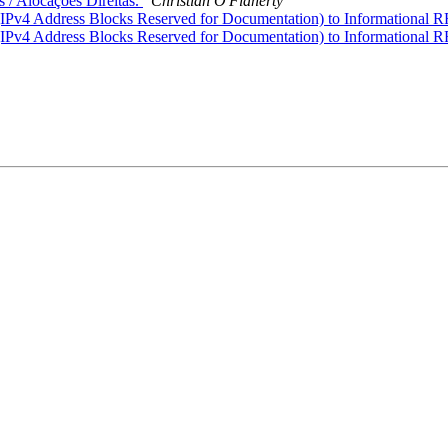
s / Alocações Direitas.
Christian O'Flaherty
 (IPv4 Address Blocks Reserved for Documentation) to Informational 
 (IPv4 Address Blocks Reserved for Documentation) to Informational 