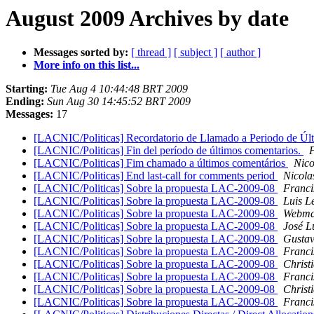
August 2009 Archives by date
Messages sorted by:
[ thread ]
[ subject ]
[ author ]
More info on this list...
Starting:
Tue Aug 4 10:44:48 BRT 2009
Ending:
Sun Aug 30 14:45:52 BRT 2009
Messages:
17
[LACNIC/Politicas] Recordatorio de Llamado a Periodo de Ú
[LACNIC/Politicas] Fin del período de últimos comentarios.
F
[LACNIC/Politicas] Fim chamado a últimos comentários
Nico
[LACNIC/Politicas] End last-call for comments period
Nicola
[LACNIC/Politicas] Sobre la propuesta LAC-2009-08
Franci
[LACNIC/Politicas] Sobre la propuesta LAC-2009-08
Luis L
[LACNIC/Politicas] Sobre la propuesta LAC-2009-08
Webma
[LACNIC/Politicas] Sobre la propuesta LAC-2009-08
José L
[LACNIC/Politicas] Sobre la propuesta LAC-2009-08
Gustav
[LACNIC/Politicas] Sobre la propuesta LAC-2009-08
Franci
[LACNIC/Politicas] Sobre la propuesta LAC-2009-08
Christ
[LACNIC/Politicas] Sobre la propuesta LAC-2009-08
Franci
[LACNIC/Politicas] Sobre la propuesta LAC-2009-08
Christ
[LACNIC/Politicas] Sobre la propuesta LAC-2009-08
Franci