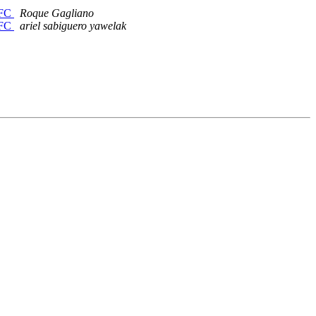
RFC
Roque Gagliano
RFC
ariel sabiguero yawelak