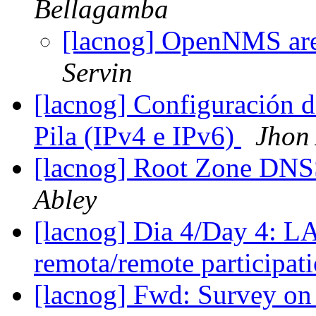
Bellagamba
[lacnog] OpenNMS are
Servin
[lacnog] Configuración d
Pila (IPv4 e IPv6)
Jhon
[lacnog] Root Zone D
Abley
[lacnog] Dia 4/Day 4: L
remota/remote participat
[lacnog] Fwd: Survey o