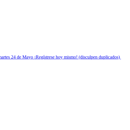
 martes 24 de Mayo ¡Regístrese hoy mismo! (disculpen duplicados)