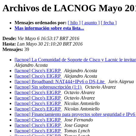
Archivos de LACNOG Mayo 201
Mensajes ordenados por:
[ hilo ]
[ asunto ]
[ fecha ]
Mas información sobre esta lista...
Desde:
Vie Mayo 6 16:53:17 BRT 2016
Hasta:
Lun Mayo 30 21:10:20 BRT 2016
Mensajes:
39
[lacnog] La Comunidad de Soporte de Cisco y Lacnic le invita
Alejandro Acosta
[lacnog] Cisco's EIGRP
Alejandro Acosta
[lacnog] Cisco's EIGRP
Alejandro Acosta
[lacnog] Broadband: NAT444+IPv6 o DS-Lite
Jaris Aizprua
[lacnog] Sin sobresuscripción (1:1)
Octavio Alvarez
[lacnog] Cisco's EIGRP
Octavio Alvarez
[lacnog] Cisco's EIGRP
Octavio Alvarez
[lacnog] Cisco's EIGRP
Nicolas Antoniello
[lacnog] Cisco's EIGRP
Nicolas Antoniello
[lacnog] Financiamiento para proyectos sobre seguridad e IPv6
[lacnog] Cisco's EIGRP
Jose Fernando
[lacnog] Cisco's EIGRP
Jose Gaspoz
[lacnog] Cisco's EIGRP
Tomas Lynch