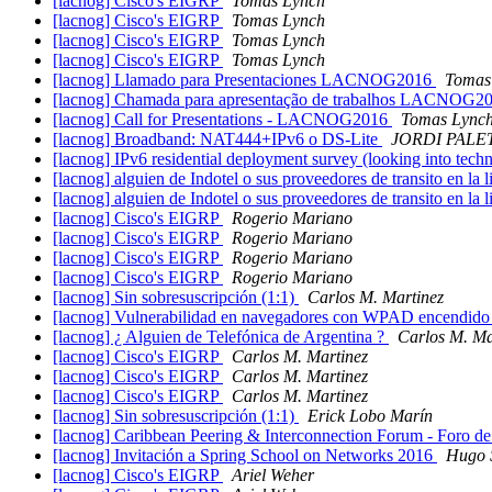
[lacnog] Cisco's EIGRP
Tomas Lynch
[lacnog] Cisco's EIGRP
Tomas Lynch
[lacnog] Cisco's EIGRP
Tomas Lynch
[lacnog] Cisco's EIGRP
Tomas Lynch
[lacnog] Llamado para Presentaciones LACNOG2016
Tomas
[lacnog] Chamada para apresentação de trabalhos LACNOG2
[lacnog] Call for Presentations - LACNOG2016
Tomas Lync
[lacnog] Broadband: NAT444+IPv6 o DS-Lite
JORDI PALE
[lacnog] IPv6 residential deployment survey (looking into techn
[lacnog] alguien de Indotel o sus proveedores de transito en la l
[lacnog] alguien de Indotel o sus proveedores de transito en la l
[lacnog] Cisco's EIGRP
Rogerio Mariano
[lacnog] Cisco's EIGRP
Rogerio Mariano
[lacnog] Cisco's EIGRP
Rogerio Mariano
[lacnog] Cisco's EIGRP
Rogerio Mariano
[lacnog] Sin sobresuscripción (1:1)
Carlos M. Martinez
[lacnog] Vulnerabilidad en navegadores con WPAD encendid
[lacnog] ¿ Alguien de Telefónica de Argentina ?
Carlos M. Ma
[lacnog] Cisco's EIGRP
Carlos M. Martinez
[lacnog] Cisco's EIGRP
Carlos M. Martinez
[lacnog] Cisco's EIGRP
Carlos M. Martinez
[lacnog] Sin sobresuscripción (1:1)
Erick Lobo Marín
[lacnog] Caribbean Peering & Interconnection Forum - Foro de
[lacnog] Invitación a Spring School on Networks 2016
Hugo 
[lacnog] Cisco's EIGRP
Ariel Weher