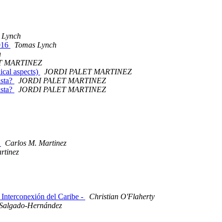
 Lynch
016
Tomas Lynch
h
T MARTINEZ
ical aspects)
JORDI PALET MARTINEZ
ista?
JORDI PALET MARTINEZ
ista?
JORDI PALET MARTINEZ
o
Carlos M. Martinez
rtinez
 Interconexión del Caribe -
Christian O'Flaherty
Salgado-Hernández