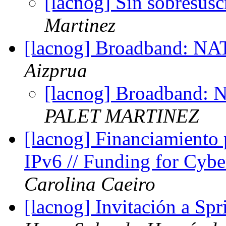
[lacnog] Sin sobresusc
Martinez
[lacnog] Broadband: NA
Aizprua
[lacnog] Broadband:
PALET MARTINEZ
[lacnog] Financiamiento 
IPv6 // Funding for Cybe
Carolina Caeiro
[lacnog] Invitación a S