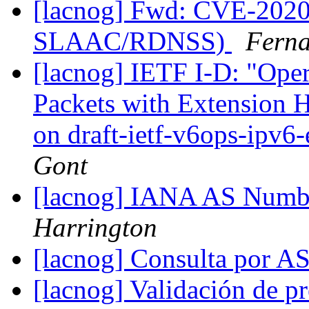
[lacnog] Fwd: CVE-2020
SLAAC/RDNSS)
Fern
[lacnog] IETF I-D: "Oper
Packets with Extension
on draft-ietf-v6ops-ipv6
Gont
[lacnog] IANA AS Numbe
Harrington
[lacnog] Consulta por 
[lacnog] Validación de pr