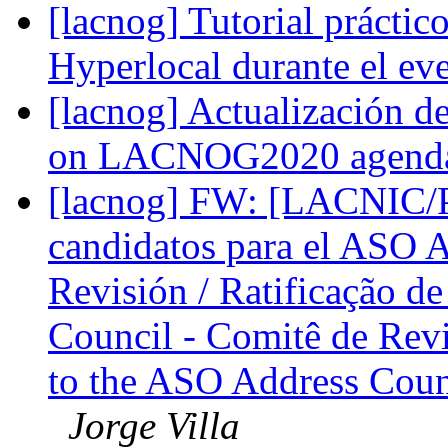
[lacnog] Tutorial práct
Hyperlocal durante el 
[lacnog] Actualización
on LACNOG2020 agen
[lacnog] FW: [LACNIC/Po
candidatos para el ASO A
Revisión / Ratificação d
Council - Comitê de Revi
to the ASO Address Coun
Jorge Villa