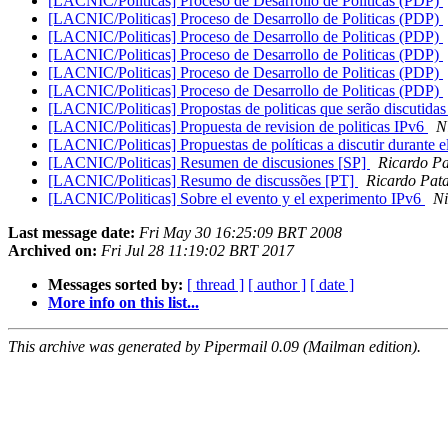
[LACNIC/Politicas] Proceso de Desarrollo de Politicas (PDP)
[LACNIC/Politicas] Proceso de Desarrollo de Politicas (PDP)
[LACNIC/Politicas] Proceso de Desarrollo de Politicas (PDP)
[LACNIC/Politicas] Proceso de Desarrollo de Politicas (PDP)
[LACNIC/Politicas] Proceso de Desarrollo de Politicas (PDP)
[LACNIC/Politicas] Proceso de Desarrollo de Politicas (PDP)
[LACNIC/Politicas] Propostas de politicas que serão discut
[LACNIC/Politicas] Propuesta de revision de politicas IPv6
N
[LACNIC/Politicas] Propuestas de políticas a discutir durant
[LACNIC/Politicas] Resumen de discusiones [SP]
Ricardo Pa
[LACNIC/Politicas] Resumo de discussões [PT]
Ricardo Pat
[LACNIC/Politicas] Sobre el evento y el experimento IPv6
Ni
Last message date:
Fri May 30 16:25:09 BRT 2008
Archived on:
Fri Jul 28 11:19:02 BRT 2017
Messages sorted by:
[ thread ]
[ author ]
[ date ]
More info on this list...
This archive was generated by Pipermail 0.09 (Mailman edition).