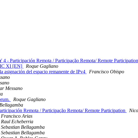
 - Participación Remota / Participação Remota/ Remote Participatio
CNIC XI [EN]
Roque Gagliano
 la asignación del espacio remanente de IPv4
Francisco Obispo
ssano
sano
ar Messano
ra
Forum.
Roque Gagliano
 Bellagamba
ticipación Remota / Participação Remota/ Remote Participation
Nico
Francisco Arias
Raul Echeberria
Sebastian Bellagamba
Sebastian Bellagamba