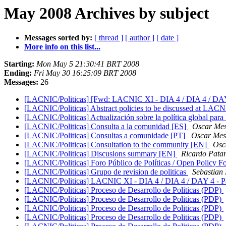
May 2008 Archives by subject
Messages sorted by:
[ thread ]
[ author ]
[ date ]
More info on this list...
Starting:
Mon May 5 21:30:41 BRT 2008
Ending:
Fri May 30 16:25:09 BRT 2008
Messages:
26
[LACNIC/Politicas] [Fwd: LACNIC XI - DIA 4 / DIA 4 / DAY 4
[LACNIC/Politicas] Abstract policies to be discussed at LA
[LACNIC/Politicas] Actualización sobre la política global para
[LACNIC/Politicas] Consulta a la comunidad [ES]
Oscar Me
[LACNIC/Politicas] Consultas a comunidade [PT]
Oscar Mes
[LACNIC/Politicas] Consultation to the community [EN]
Osc
[LACNIC/Politicas] Discusions summary [EN]
Ricardo Pata
[LACNIC/Politicas] Foro Público de Políticas / Open Policy 
[LACNIC/Politicas] Grupo de revision de politicas
Sebastian
[LACNIC/Politicas] LACNIC XI - DIA 4 / DIA 4 / DAY 4 - Par
[LACNIC/Politicas] Proceso de Desarrollo de Politicas (PDP)
[LACNIC/Politicas] Proceso de Desarrollo de Politicas (PDP)
[LACNIC/Politicas] Proceso de Desarrollo de Politicas (PDP)
[LACNIC/Politicas] Proceso de Desarrollo de Politicas (PDP)