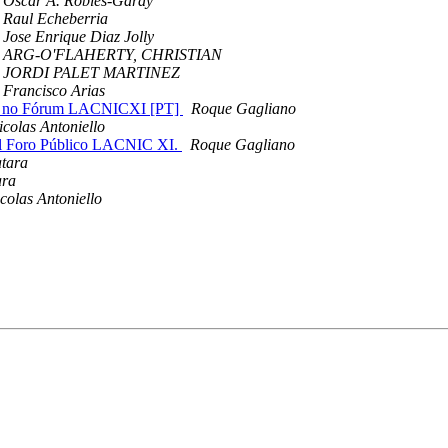
Oscar A. Robles-Garay
Raul Echeberria
Jose Enrique Diaz Jolly
ARG-O'FLAHERTY, CHRISTIAN
JORDI PALET MARTINEZ
Francisco Arias
idas no Fórum LACNICXI [PT]
Roque Gagliano
icolas Antoniello
e el Foro Público LACNIC XI.
Roque Gagliano
tara
ara
colas Antoniello