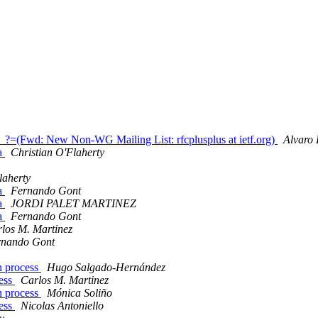
_?=(Fwd: New Non-WG Mailing List: rfcplusplus at ietf.org)
Alvaro 
da
Christian O'Flaherty
laherty
da
Fernando Gont
da
JORDI PALET MARTINEZ
da
Fernando Gont
los M. Martinez
rnando Gont
n process
Hugo Salgado-Hernández
cess
Carlos M. Martinez
n process
Mónica Soliño
cess
Nicolas Antoniello