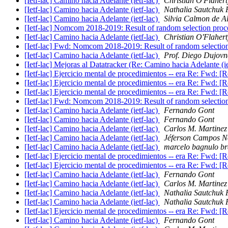
[Ietf-lac] Camino hacia Adelante (ietf-lac)
Christian O'Flahert
[Ietf-lac] Camino hacia Adelante (ietf-lac)
Nathalia Sautchuk P
[Ietf-lac] Camino hacia Adelante (ietf-lac)
Silvia Calmon de A
[Ietf-lac] Nomcom 2018-2019: Result of random selection pro
[Ietf-lac] Camino hacia Adelante (ietf-lac)
Christian O'Flahert
[Ietf-lac] Fwd: Nomcom 2018-2019: Result of random selectio
[Ietf-lac] Camino hacia Adelante (ietf-lac)
Prof. Diego Dujovn
[Ietf-lac] Mejoras al Datatracker (Re: Camino hacia Adelante (ie
[Ietf-lac] Ejercicio mental de procedimientos -- era Re: Fwd:
[Ietf-lac] Ejercicio mental de procedimientos -- era Re: Fwd:
[Ietf-lac] Ejercicio mental de procedimientos -- era Re: Fwd:
[Ietf-lac] Fwd: Nomcom 2018-2019: Result of random selectio
[Ietf-lac] Camino hacia Adelante (ietf-lac)
Fernando Gont
[Ietf-lac] Camino hacia Adelante (ietf-lac)
Fernando Gont
[Ietf-lac] Camino hacia Adelante (ietf-lac)
Carlos M. Martinez
[Ietf-lac] Camino hacia Adelante (ietf-lac)
Jéferson Campos N
[Ietf-lac] Camino hacia Adelante (ietf-lac)
marcelo bagnulo b
[Ietf-lac] Ejercicio mental de procedimientos -- era Re: Fwd:
[Ietf-lac] Ejercicio mental de procedimientos -- era Re: Fwd:
[Ietf-lac] Camino hacia Adelante (ietf-lac)
Fernando Gont
[Ietf-lac] Camino hacia Adelante (ietf-lac)
Carlos M. Martinez
[Ietf-lac] Camino hacia Adelante (ietf-lac)
Nathalia Sautchuk P
[Ietf-lac] Camino hacia Adelante (ietf-lac)
Nathalia Sautchuk P
[Ietf-lac] Ejercicio mental de procedimientos -- era Re: Fwd:
[Ietf-lac] Camino hacia Adelante (ietf-lac)
Fernando Gont