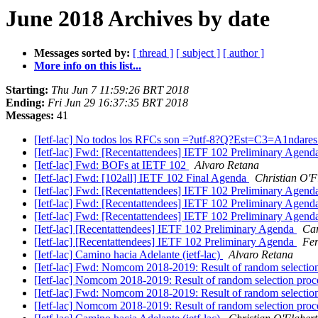
June 2018 Archives by date
Messages sorted by:
[ thread ]
[ subject ]
[ author ]
More info on this list...
Starting:
Thu Jun 7 11:59:26 BRT 2018
Ending:
Fri Jun 29 16:37:35 BRT 2018
Messages:
41
[Ietf-lac] No todos los RFCs son =?utf-8?Q?Est=C3=A1ndares
[Ietf-lac] Fwd: [Recentattendees] IETF 102 Preliminary Agen
[Ietf-lac] Fwd: BOFs at IETF 102
Alvaro Retana
[Ietf-lac] Fwd: [102all] IETF 102 Final Agenda
Christian O'F
[Ietf-lac] Fwd: [Recentattendees] IETF 102 Preliminary Agen
[Ietf-lac] Fwd: [Recentattendees] IETF 102 Preliminary Agen
[Ietf-lac] Fwd: [Recentattendees] IETF 102 Preliminary Agen
[Ietf-lac] [Recentattendees] IETF 102 Preliminary Agenda
Car
[Ietf-lac] [Recentattendees] IETF 102 Preliminary Agenda
Fe
[Ietf-lac] Camino hacia Adelante (ietf-lac)
Alvaro Retana
[Ietf-lac] Fwd: Nomcom 2018-2019: Result of random selectio
[Ietf-lac] Nomcom 2018-2019: Result of random selection pro
[Ietf-lac] Fwd: Nomcom 2018-2019: Result of random selectio
[Ietf-lac] Nomcom 2018-2019: Result of random selection pro