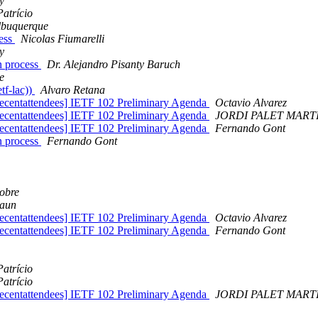
y
atrício
lbuquerque
cess
Nicolas Fiumarelli
y
n process
Dr. Alejandro Pisanty Baruch
e
tf-lac))
Alvaro Retana
 [Recentattendees] IETF 102 Preliminary Agenda
Octavio Alvarez
 [Recentattendees] IETF 102 Preliminary Agenda
JORDI PALET MART
 [Recentattendees] IETF 102 Preliminary Agenda
Fernando Gont
n process
Fernando Gont
obre
raun
 [Recentattendees] IETF 102 Preliminary Agenda
Octavio Alvarez
 [Recentattendees] IETF 102 Preliminary Agenda
Fernando Gont
atrício
atrício
 [Recentattendees] IETF 102 Preliminary Agenda
JORDI PALET MART