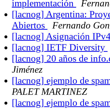
implementación
Fernan
[lacnog] Argentina: Proy
Abiertos
Fernando Gon
[lacnog] Asignación IPv
[lacnog] IETF Diversity
[lacnog] 20 años de info
Jiménez
[lacnog] ejemplo de spam
PALET MARTINEZ
[lacnog] ejemplo de spam