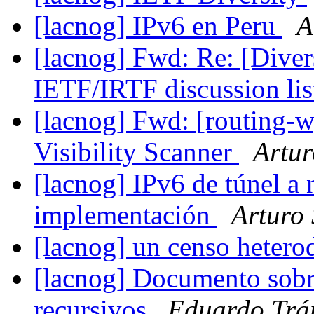
[lacnog] IPv6 en Peru
A
[lacnog] Fwd: Re: [Diver
IETF/IRTF discussion li
[lacnog] Fwd: [routing
Visibility Scanner
Artur
[lacnog] IPv6 de túnel a 
implementación
Arturo 
[lacnog] un censo heter
[lacnog] Documento sob
recursivos
Eduardo Trá