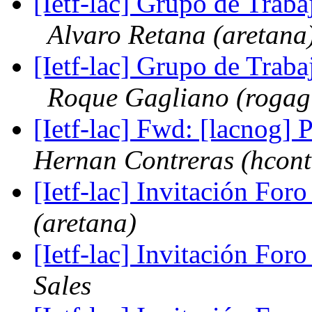
[Ietf-lac] Grupo de Traba
Alvaro Retana (aretana
[Ietf-lac] Grupo de Traba
Roque Gagliano (rogag
[Ietf-lac] Fwd: [lacnog
Hernan Contreras (hcont
[Ietf-lac] Invitación F
(aretana)
[Ietf-lac] Invitación F
Sales