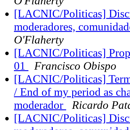
O'Flaherty
[LACNIC/Politicas] Disc
moderadores, comunidades
O'Flaherty
[LACNIC/Politicas] Propu
01
Francisco Obispo
[LACNIC/Politicas] Ter
/ End of my period as ch
moderador
Ricardo Pat
[LACNIC/Politicas] Disc