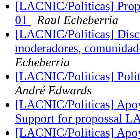
[LACNIC/Politicas] Propu
01
Raul Echeberria
[LACNIC/Politicas] Disc
moderadores, comunidades
Echeberria
[LACNIC/Politicas] Polit
André Edwards
[LACNIC/Politicas] Apo
Support for propossal 
[LACNIC/Politicas] Apo