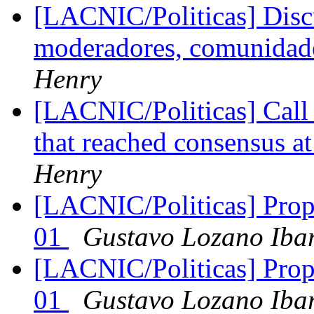
[LACNIC/Politicas] Disc
moderadores, comunidades
Henry
[LACNIC/Politicas] Call 
that reached consensus 
Henry
[LACNIC/Politicas] Propu
01
Gustavo Lozano Iba
[LACNIC/Politicas] Propu
01
Gustavo Lozano Iba