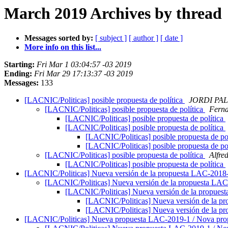
March 2019 Archives by thread
Messages sorted by:
[ subject ]
[ author ]
[ date ]
More info on this list...
Starting:
Fri Mar 1 03:04:57 -03 2019
Ending:
Fri Mar 29 17:13:37 -03 2019
Messages:
133
[LACNIC/Politicas] posible propuesta de política
JORDI PA
[LACNIC/Politicas] posible propuesta de política
Ferna
[LACNIC/Politicas] posible propuesta de política
[LACNIC/Politicas] posible propuesta de política
[LACNIC/Politicas] posible propuesta de po
[LACNIC/Politicas] posible propuesta de po
[LACNIC/Politicas] posible propuesta de política
Alfre
[LACNIC/Politicas] posible propuesta de política
[LACNIC/Politicas] Nueva versión de la propuesta LAC-201
[LACNIC/Politicas] Nueva versión de la propuesta LA
[LACNIC/Politicas] Nueva versión de la propue
[LACNIC/Politicas] Nueva versión de la 
[LACNIC/Politicas] Nueva versión de la 
[LACNIC/Politicas] Nueva propuesta LAC-2019-1 / Nova pr