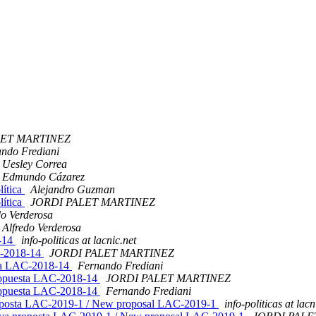
LET MARTINEZ
ndo Frediani
Uesley Correa
Edmundo Cázarez
lítica
Alejandro Guzman
lítica
JORDI PALET MARTINEZ
do Verderosa
Alfredo Verderosa
8-14
info-politicas at lacnic.net
C-2018-14
JORDI PALET MARTINEZ
sta LAC-2018-14
Fernando Frediani
propuesta LAC-2018-14
JORDI PALET MARTINEZ
propuesta LAC-2018-14
Fernando Frediani
oposta LAC-2019-1 / New proposal LAC-2019-1
info-politicas at lacn