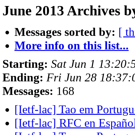
June 2013 Archives b
Messages sorted by:
[ t
More info on this list...
Starting:
Sat Jun 1 13:20
Ending:
Fri Jun 28 18:37
Messages:
168
[Ietf-lac] Tao em Portug
[Ietf-lac] RFC en Españo