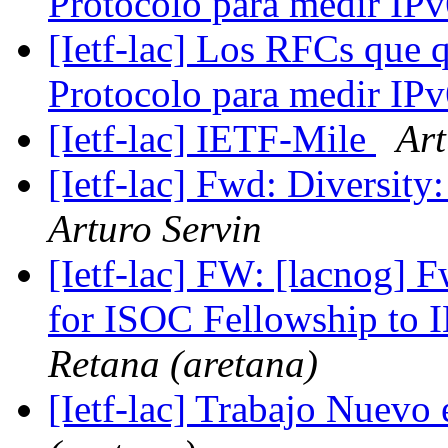
Protocolo para medir IP
[Ietf-lac] Los RFCs que q
Protocolo para medir IP
[Ietf-lac] IETF-Mile
Art
[Ietf-lac] Fwd: Diversit
Arturo Servin
[Ietf-lac] FW: [lacnog] 
for ISOC Fellowship to 
Retana (aretana)
[Ietf-lac] Trabajo Nuevo