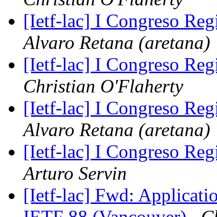
[Ietf-lac] I Congreso Re
Alvaro Retana (aretana)
[Ietf-lac] I Congreso Re
Christian O'Flaherty
[Ietf-lac] I Congreso Re
Alvaro Retana (aretana)
[Ietf-lac] I Congreso Re
Arturo Servin
[Ietf-lac] Fwd: Applicat
IETF 88 (Vancouver)
Ch