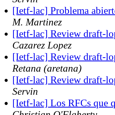
[Ietf-lac] Problema abi
M. Martinez
[Ietf-lac] Review draft-
Cazarez Lopez
[Ietf-lac] Review draft-
Retana (aretana)
[Ietf-lac] Review draft-
Servin
[Ietf-lac] Los RFCs que 
Christian O'Flaherty