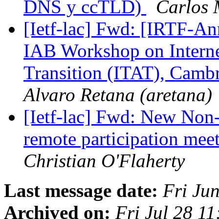
DNS y ccTLD)
Carlos 
[Ietf-lac] Fwd: [IRTF-Ann
IAB Workshop on Intern
Transition (ITAT), Camb
Alvaro Retana (aretana)
[Ietf-lac] Fwd: New Non
remote participation mee
Christian O'Flaherty
Last message date:
Fri Ju
Archived on:
Fri Jul 28 1